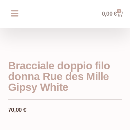
0
0,00
€
Chi siamo
Prossimi eventi
AREA WEDDING
Bracciale doppio filo
donna Rue des Mille
Gipsy White
70,00
€