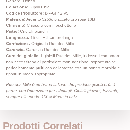
Genere:
Donna
Collezione:
Gipsy Chic
Codice Produttore:
BR-GIP 2 V5
Materiale:
Argento 925‰ placcato oro rosa 18kt
Chiusura:
Chiusura con moschettone
Pietre:
Cristalli bianchi
Lunghezza:
15 cm + 3 cm prolunga
Confezione:
Originale Rue des Mille
Garanzia:
Garanzia Rue des Mille
Cura del gioiello:
I gioielli Rue des Mille, indossati con amore,
non necessitano di particolare manutenzione, soprattutto se
periodicamente puliti con delicatezza con un panno morbido e
riposti in modo appropriato.
Rue des Mille è un brand italiano che produce gioielli prêt-à-
porter, con l’attenzione per i dettagli. Gioielli giovani, frizzanti,
sempre alla moda. 100% Made in Italy.
Prodotti Correlati