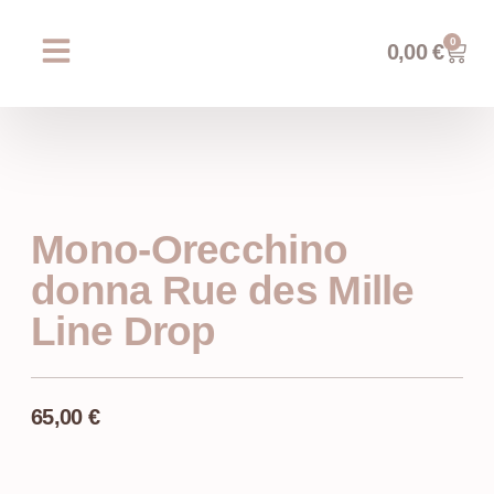
0
0,00
€
Chi siamo
Prossimi eventi
AREA WEDDING
Mono-Orecchino
donna Rue des Mille
Line Drop
65,00
€