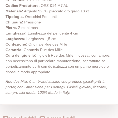
Collezione:
Dancing Drops
Codice Produttore:
ORZ-014 M7 AU
Materiale:
Argento 925‰ placcato oro giallo 18 kt
Tipologia:
Orecchini Pendenti
Chiusura:
Pressione
Pietre:
Zirconi rosa
Lunghezza:
Lunghezza del pendente 4 cm
Larghezza:
Larghezza 1,5 cm
Confezione:
Originale Rue des Mille
Garanzia:
Garanzia Rue des Mille
Cura del gioiello:
I gioielli Rue des Mille, indossati con amore,
non necessitano di particolare manutenzione, soprattutto se
periodicamente puliti con delicatezza con un panno morbido e
riposti in modo appropriato.
Rue des Mille è un brand italiano che produce gioielli prêt-à-
porter, con l’attenzione per i dettagli. Gioielli giovani, frizzanti,
sempre alla moda. 100% Made in Italy.