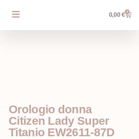
0
0,00
€
Chi siamo
Prossimi eventi
AREA WEDDING
Orologio donna
Citizen Lady Super
Titanio EW2611-87D