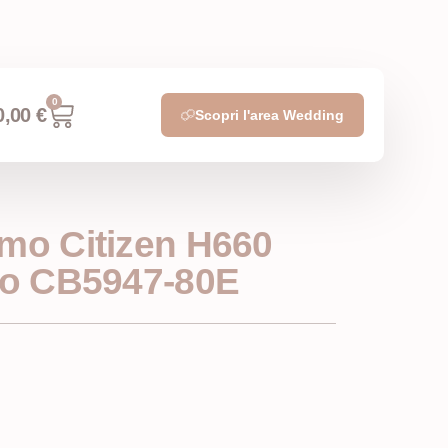
0
0,00
€
Scopri l'area Wedding
mo Citizen H660
io CB5947-80E