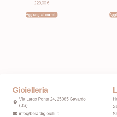
229,00
€
Aggiungi al carrello
Aggi
Gioielleria
L
Via Largo Ponte 24, 25085 Gavardo
H
(BS)
Se
info@berardigioielli.it
S