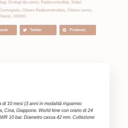
logi
,
Orologi da uomo
,
Radiocontrollati
,
Solari
 Cronografo
,
Citizen Radiocontrollato
,
Citizen uomo
,
Titanio
,
UOMO
book
Twitter
Pinterest
di 10 mesi (3 anni in modalità risparmio
pa, Cina, Giappone. World time con orario di 24
o. WR 10 bar. Diametro cassa 42 mm. Collezione