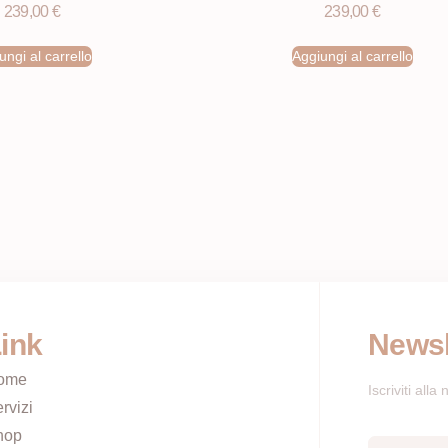
239,00
€
239,00
€
ungi al carrello
Aggiungi al carrello
ink
Newsl
ome
Iscriviti all
rvizi
hop