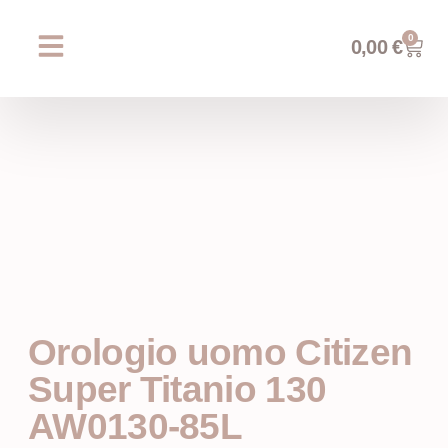
0
0,00
€
Chi siamo
Prossimi eventi
AREA WEDDING
Orologio uomo Citizen
Super Titanio 130
AW0130-85L