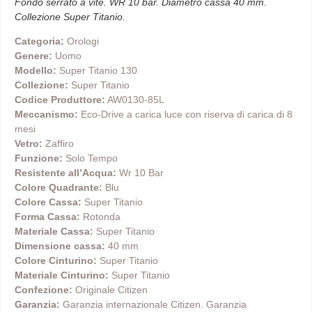
Fondo serrato a vite. WR 10 bar. Diametro cassa 40 mm.
Collezione Super Titanio.
Categoria:
Orologi
Genere:
Uomo
Modello:
Super Titanio 130
Collezione:
Super Titanio
Codice Produttore:
AW0130-85L
Meccanismo:
Eco-Drive a carica luce con riserva di carica di 8
mesi
Vetro:
Zaffiro
Funzione:
Solo Tempo
Resistente all’Acqua:
Wr 10 Bar
Colore Quadrante:
Blu
Colore Cassa:
Super Titanio
Forma Cassa:
Rotonda
Materiale Cassa:
Super Titanio
Dimensione cassa:
40 mm
Colore Cinturino:
Super Titanio
Materiale Cinturino:
Super Titanio
Confezione:
Originale Citizen
Garanzia:
Garanzia internazionale Citizen. Garanzia