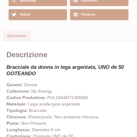
WhatsApp
Facebook
Twitter
Pinterest
Descrizione
Descrizione
Bracciale da donna in lega argentata, UNO de 50
GOTEANDO
Genere:
Donna
Collezione:
My Energy
Codice Produttore:
PUL1844MTL0000M
Materiale:
Lega anallergica argentata
Tipologia:
Bracciale
Chiusura:
Elasticizzato. Non presenta chiusura.
Pietre:
Non Presenti
Lunghezza:
Diametro 6 cm
Confezione:
Originale UNO de 50