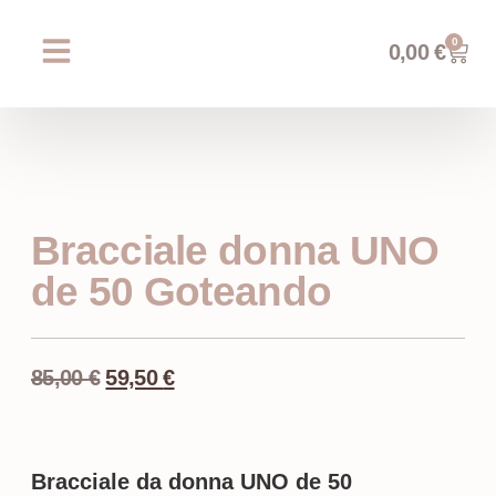
0
0,00
€
Chi siamo
Prossimi eventi
AREA WEDDING
Bracciale donna UNO
de 50 Goteando
85,00
€
59,50
€
Bracciale da donna UNO de 50